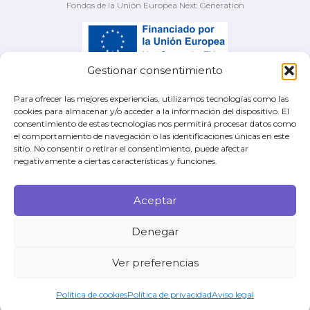
Fondos de la Unión Europea Next Generation
Gestionar consentimiento
Fondos PRTR PMP24/00025
Para ofrecer las mejores experiencias, utilizamos tecnologías como las
cookies para almacenar y/o acceder a la información del dispositivo. El
consentimiento de estas tecnologías nos permitirá procesar datos como
el comportamiento de navegación o las identificaciones únicas en este
sitio. No consentir o retirar el consentimiento, puede afectar
Síguenos en
negativamente a ciertas características y funciones.
Aceptar
secretaria@gesmd.es
91 319 19 98 / +34 639 41 63 41
Denegar
Política de cookies
Ver preferencias
Política de privacidad
Aviso legal
Política de cookies
Política de privacidad
Aviso legal