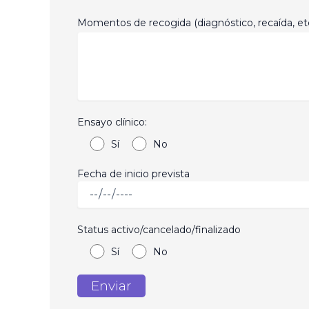
Momentos de recogida (diagnóstico, recaída, etc
Ensayo clínico:
Sí
No
Fecha de inicio prevista
Status activo/cancelado/finalizado
Sí
No